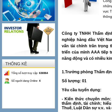
Công 
những
vực T
thông
Công ty TNHH Thẩm định
nghiệp hàng đầu Việt Na
vấn tài chính trân trọng
triển của mình AAA tiếp 
năng động và có nhiều kin
THỐNG KÊ
1.Trưởng phòng Thẩm đị
Tổng số lượt truy cập
636964
Số lượng: 01
Số người đang Online
4
Yêu cầu tuyển dụng:
- Kiến thức chuyên môn:
thẩm định, tài chính; hiể
Thuế, Luật Dân sự v.v.. và