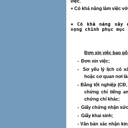
việc.
+ Có khả năng làm việc vớ
+ Có khả năng xây 
vọng chinh phục mục 
Đơn xin việc bao g
-
Đơn xin việc;
-
Sơ yếu lý lịch có 
hoặc cơ quan nơi làm
-
Bằng tốt nghiệp (CĐ,
chứng chỉ tiếng an
chứng chỉ khác;
-
Giấy chứng nhận sức k
-
Giấy khai sinh;
-
Văn bản xác nhận kin