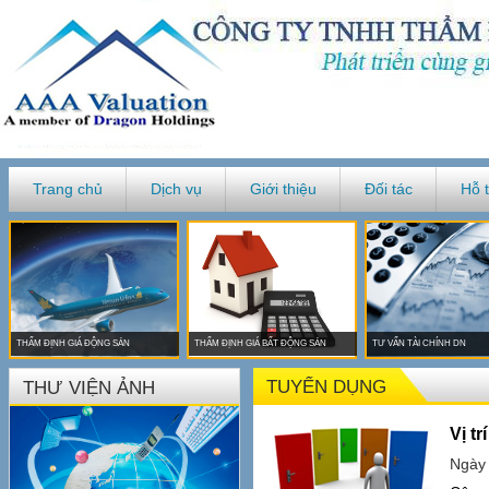
Trang chủ
Dịch vụ
Giới thiệu
Đối tác
Hỗ 
THẨM ĐỊNH GIÁ ĐỘNG SẢN
THẨM ĐỊNH GIÁ BẤT ĐỘNG SẢN
TƯ VẤN TÀI CHÍNH DN
TUYỂN DỤNG
THƯ VIỆN ẢNH
Vị t
Ngày 