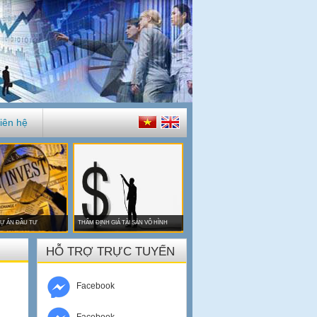
iên hệ
Ự ÁN ĐẦU TƯ
THẨM ĐỊNH GIÁ TÀI SẢN VÔ HÌNH
HỖ TRỢ TRỰC TUYẾN
Facebook