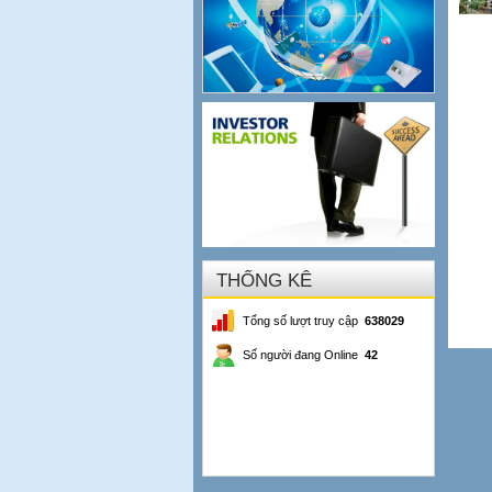
THỐNG KÊ
Tổng số lượt truy cập
638029
Số người đang Online
42