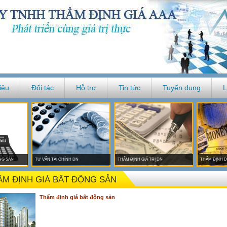
iệu
Đối tác
Hỗ trợ
Tin tức
Tuyển dụng
L
NG SẢN
TƯ VẤN TÀI CHÍNH DN
THẨM ĐỊNH GIÁ TRỊ DN
THẨM ĐỊNH D
ẨM ĐỊNH GIÁ BẤT ĐỘNG SẢN
Thẩm định giá bất động sản