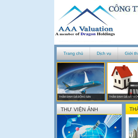
Trang chủ
Dịch vụ
Giới th
THẨM ĐỊNH GIÁ ĐỘNG SẢN
THẨM ĐỊNH GIÁ BẤT ĐỘ
TH
THƯ VIỆN ẢNH