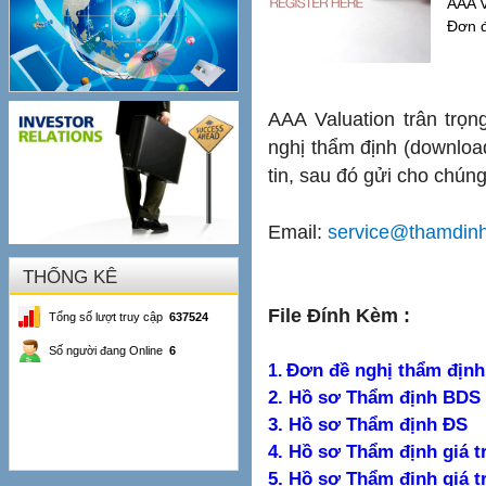
AAA V
Đơn đ
AAA Valuation trân trọ
nghị thẩm định (download
tin, sau đó gửi cho chúng 
Email:
service@thamdin
THỐNG KÊ
File Đính Kèm :
Tổng số lượt truy cập
637524
Số người đang Online
6
Đơn đề nghị thẩm định
1.
2. Hồ sơ Thẩm định BDS
3. Hồ sơ Thẩm định ĐS
4. Hồ sơ Thẩm định giá t
5. Hồ sơ Thẩm định giá tr