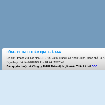
CÔNG TY TNHH THẨM ĐỊNH GIÁ AAA
Địa chỉ: Phòng 211 Tòa Nhà 18T2 Khu đô thị Trung Hòa Nhân Chính, thành phố Hà Nộ
Điện thoại: 84-24-62812043, Fax 84-24-62812043
Bản quyền thuộc về Công ty TNHH Thẩm định giá AAA. Thiết kế bởi
DCC