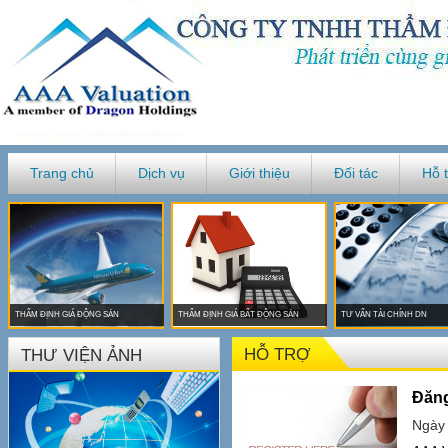
Trang chủ
Dịch vụ
Giới thiệu
Đối tác
Hỗ 
THẨM ĐỊNH GIÁ ĐỘNG SẢN
THẨM ĐỊNH GIÁ BẤT ĐỘNG SẢN
TƯ VẤN TÀI CHÍNH DN
HỖ TRỢ
THƯ VIỆN ẢNH
Đăng
Ngày 