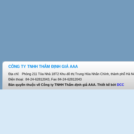
CÔNG TY TNHH THẨM ĐỊNH GIÁ AAA
Địa chỉ: Phòng 211 Tòa Nhà 18T2 Khu đô thị Trung Hòa Nhân Chính, thành phố Hà Nộ
Điện thoại: 84-24-62812043, Fax 84-24-62812043
Bản quyền thuộc về Công ty TNHH Thẩm định giá AAA. Thiết kế bởi
DCC