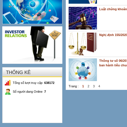
Luật chứng khoán
Nghị định 155/20
Thông tư số 06/20
ban hành tiêu chuẩ
THỐNG KÊ
Tổng số lượt truy cập
638172
Trang :
1
2
3
4
Số người đang Online
7