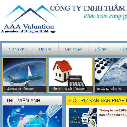
Trang chủ
Dịch vụ
Giới thiệu
Đối tác
Hỗ 
THẨM ĐỊNH GIÁ ĐỘNG SẢN
THẨM ĐỊNH GIÁ BẤT ĐỘNG SẢN
TƯ VẤN TÀI CHÍNH DN
HỖ TRỢ VĂN BẢN PHÁP 
THƯ VIỆN ẢNH
Thông tư số 126/2
ban hành tiêu chuẩ