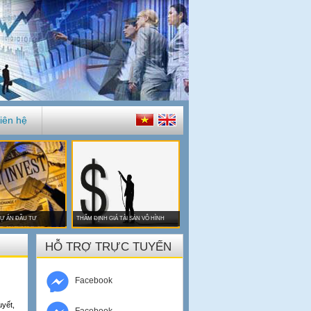
iên hệ
Ự ÁN ĐẦU TƯ
THẨM ĐỊNH GIÁ TÀI SẢN VÔ HÌNH
HỖ TRỢ TRỰC TUYẾN
Facebook
uyết,