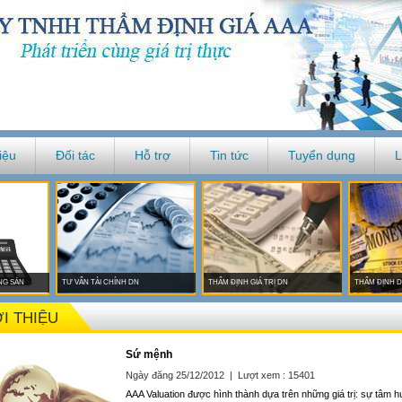
iệu
Đối tác
Hỗ trợ
Tin tức
Tuyển dụng
L
NG SẢN
TƯ VẤN TÀI CHÍNH DN
THẨM ĐỊNH GIÁ TRỊ DN
THẨM ĐỊNH D
I THIỆU
Sứ mệnh
Ngày đăng 25/12/2012 | Lượt xem : 15401
AAA Valuation được hình thành dựa trên những giá trị: sự tâm h