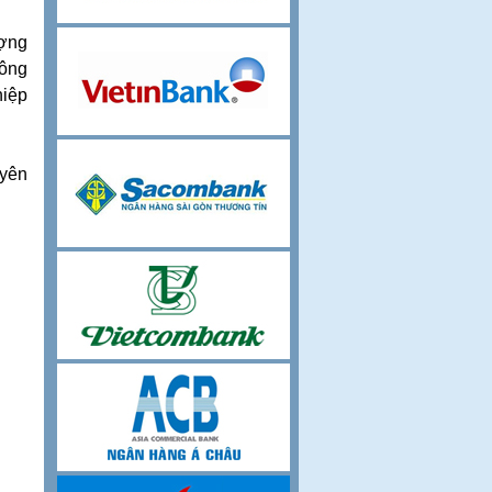
ượng
hông
hiệp
yên