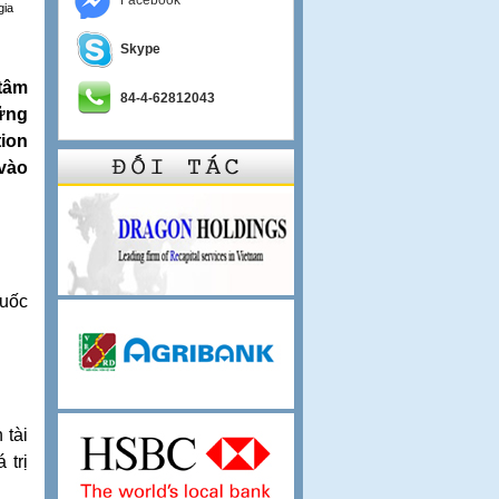
Facebook
gia
Skype
 tâm
84-4-62812043
hững
tion
vào
quốc
 tài
 trị