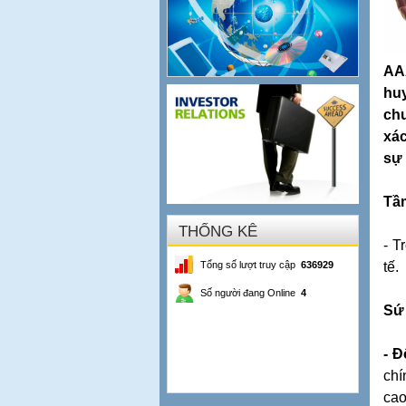
AAA
huy
chu
xá
sự 
Tầ
THỐNG KÊ
- T
Tổng số lượt truy cập
636929
tế.
Số người đang Online
4
Sứ
- Đ
chí
cao