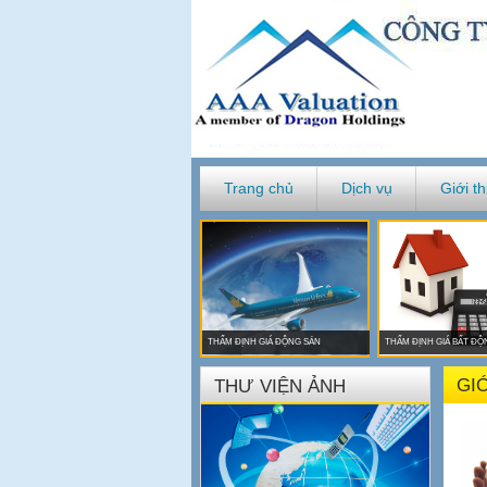
Trang chủ
Dịch vụ
Giới th
THẨM ĐỊNH GIÁ ĐỘNG SẢN
THẨM ĐỊNH GIÁ BẤT ĐỘ
GIỚ
THƯ VIỆN ẢNH