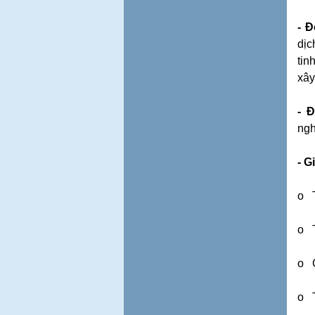
- Đ
dịc
tin
xây
- 
ngh
- G
o T
o T
o C
o T