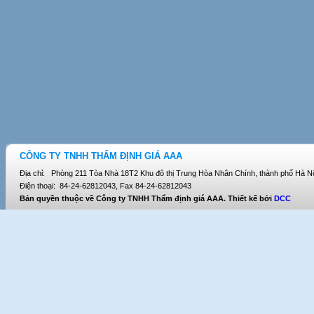
CÔNG TY TNHH THẨM ĐỊNH GIÁ AAA
Địa chỉ: Phòng 211 Tòa Nhà 18T2 Khu đô thị Trung Hòa Nhân Chính, thành phố Hà Nộ
Điện thoại: 84-24-62812043, Fax 84-24-62812043
Bản quyền thuộc về Công ty TNHH Thẩm định giá AAA. Thiết kế bởi
DCC