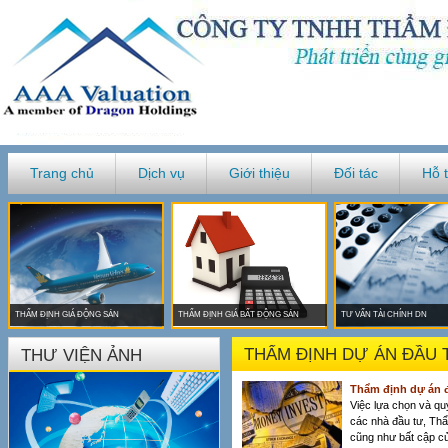
Trang chủ
Dịch vụ
Giới thiệu
Đối tác
Hỗ 
THẨM ĐỊNH GIÁ ĐỘNG SẢN
THẨM ĐỊNH GIÁ BẤT ĐỘNG SẢN
TƯ VẤN TÀI CHÍNH DN
THẨM ĐỊNH DỰ ÁN ĐẦU 
THƯ VIỆN ẢNH
Thẩm định dự án 
Việc lựa chọn và qu
các nhà đầu tư, Thẩ
cũng như bất cập củ